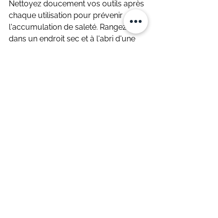
Nettoyez doucement vos outils après 
chaque utilisation pour prévenir 
l'accumulation de saleté. Rangez-les 
dans un endroit sec et à l'abri d'une 
source de chaleur direct pour éviter 
toute déformation. Ces petits gestes 
d'amour ajoutent des années à la vie 
de vos précieux outils, préservant 
ainsi leur authenticité et leur 
performance.