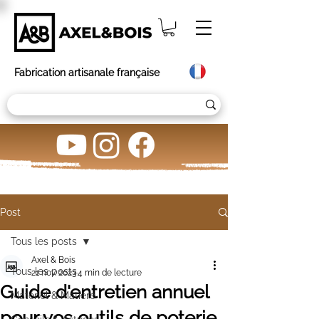
Fabrication artisanale française
Post
Tous les posts
Axel & Bois
Tous les posts
21 nov. 2023
4 min de lecture
Guide d'entretien annuel
Matériel & Matière
pour vos outils de poterie