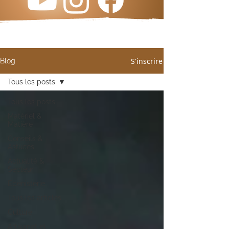
S'inscrire
Blog
Tous les posts
Tous les posts
Matériel &
Matière
Conseils &
Astuces
Actualité &
Secteur
Ebénisterie
Tous les articles
Culture
Artisanat et