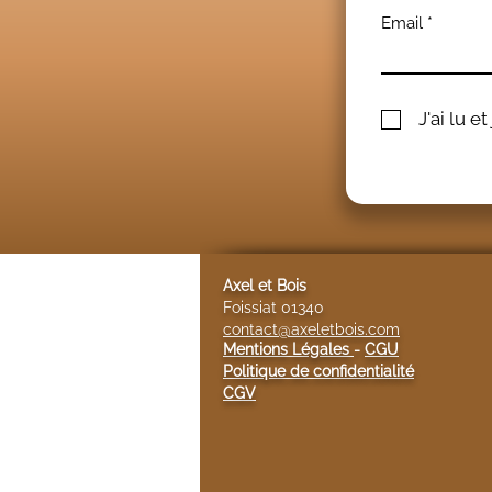
Email
J'ai lu e
Axel et Bois
Foissiat 01340
contact@axeletbois.com
Mentions Légales
-
CGU
Politique de confidentialité
CGV