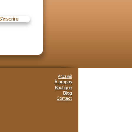
S'inscrire
Accueil
À propos
Boutique
Blog
Conta
ct