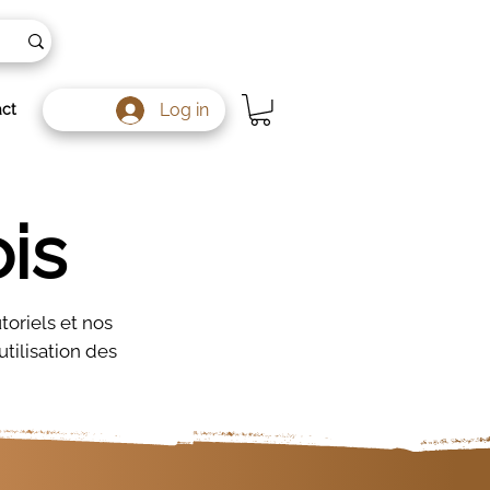
Log in
ct
is
toriels et nos
utilisation des