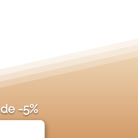
 de -5%