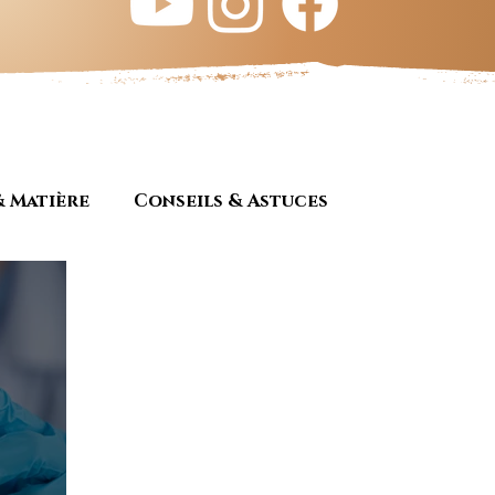
& Matière
Conseils & Astuces
Ebénisterie
Tous les articles
Culture
ariat