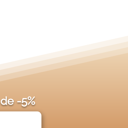
 de -5%