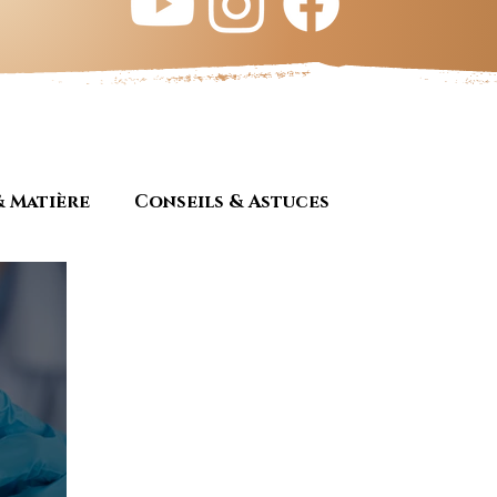
& Matière
Conseils & Astuces
Ebénisterie
Tous les articles
Culture
ariat