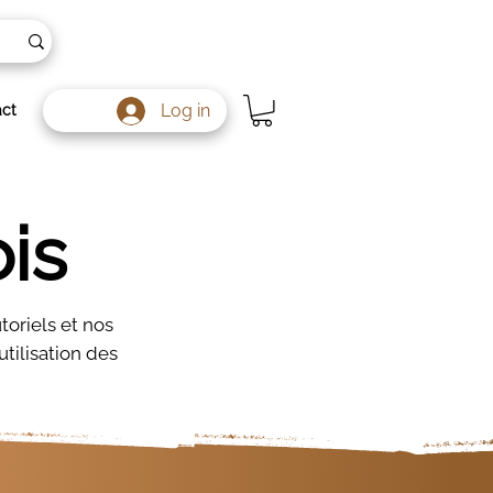
Log in
ct
is
toriels et nos
utilisation des