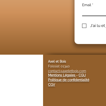
Email
J'ai lu e
Axel et Bois
Foissiat 01340
contact@axeletbois.com
Mentions Légales
-
CGU
Politique de confidentialité
CGV