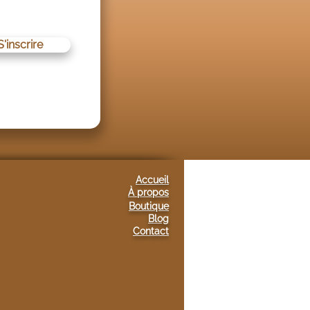
S'inscrire
Accueil
À propos
Boutique
Blog
Conta
ct