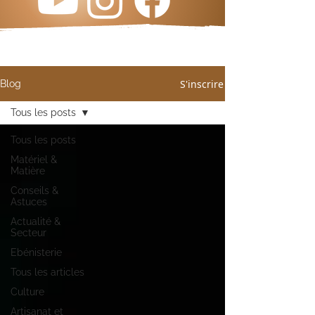
S'inscrire
Blog
Tous les posts
Tous les posts
Matériel &
Matière
Conseils &
Astuces
Actualité &
Secteur
Ebénisterie
Tous les articles
Culture
Artisanat et