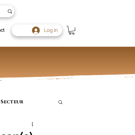
Log in
ct
 Secteur
nariat