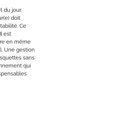
 du jour. 
(e) doit 
abilité. Ce 
l est 
aire en même 
l. Une gestion 
asquettes sans 
ronnement qui 
ispensables 