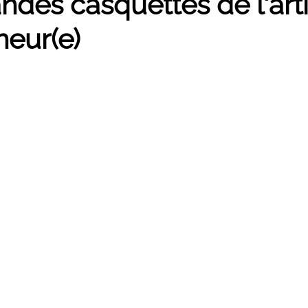
ndes casquettes de l'arti
neur(e)