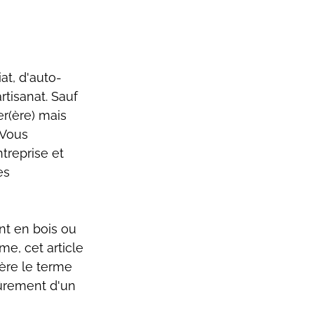
at, d'auto-
tisanat. Sauf 
r(ère) mais 
 Vous 
treprise et 
es 
nt en bois ou 
e, cet article 
ère le terme 
sûrement d'un 