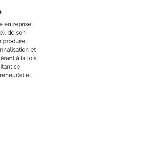
?
e entreprise, 
e), de son 
r produire, 
nalisation et 
érant à la fois 
itant se 
reneur(e) et 