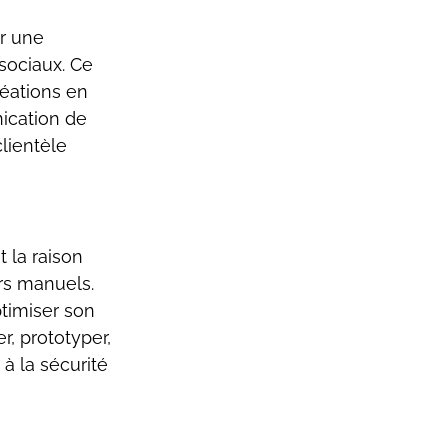
r une 
sociaux. Ce 
éations en 
ication de 
lientèle 
 la raison 
rs manuels. 
ptimiser son 
r, prototyper, 
à la sécurité 