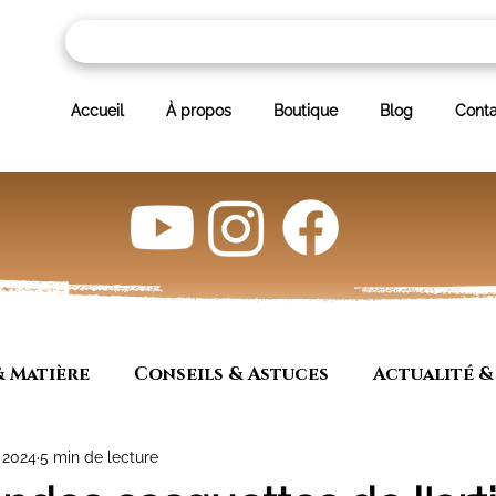
Accueil
À propos
Boutique
Blog
Conta
& Matière
Conseils & Astuces
Actualité &
 2024
5 min de lecture
 articles
Culture
Artisanat et entrepreu