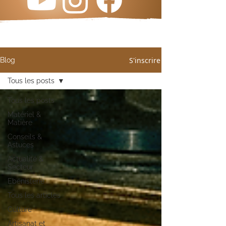
S'inscrire
Blog
Tous les posts
Tous les posts
Matériel &
Matière
Conseils &
Astuces
Actualité &
Secteur
Ebénisterie
Tous les articles
Culture
Artisanat et