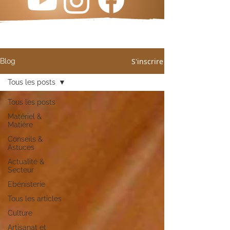
S'inscrire
Blog
Tous les posts
Tous les posts
Matériel &
Matière
Conseils &
Astuces
Actualité &
Secteur
Ebénisterie
Tous les articles
Culture
Artisanat et