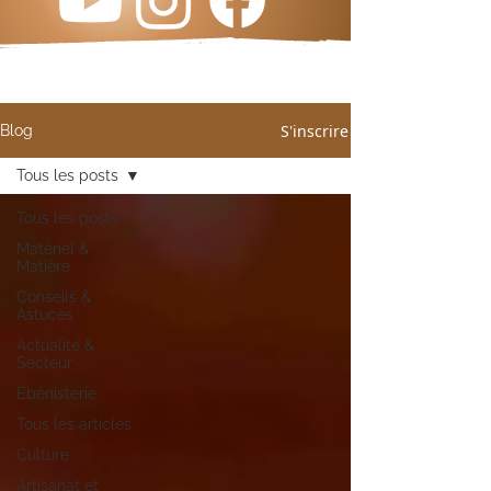
S'inscrire
Blog
Tous les posts
Tous les posts
Matériel &
Matière
Conseils &
Astuces
Actualité &
Secteur
Ebénisterie
Tous les articles
Culture
Artisanat et