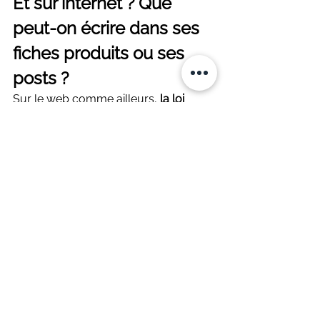
Et sur internet ? Que 
peut-on écrire dans ses 
fiches produits ou ses 
posts ?
Sur le web comme ailleurs, 
la loi 
s'applique
. Les mots choisis dans vos 
fiches produits
, vos 
posts Instagram
, 
ou sur votre 
site de vente
 doivent être 
justes et vérifiables
.
Bonnes pratiques pour les 
créateur·ices honnêtes
Précision
 : Évitez les termes 
vagues comme « fait main » ou « 
artisanal » si vous ne réalisez pas 
vous-même l’essentiel de la 
fabrication. Privilégiez des 