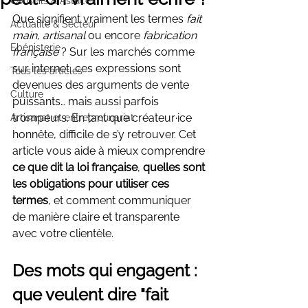
Conseils & Astuces
Que signifient vraiment les termes 
fait 
Actualité & Secteur
main
, 
artisanal
 ou encore 
fabrication 
Ebénisterie
française
 ? Sur les marchés comme 
sur internet, ces expressions sont 
Tous les articles
devenues des arguments de vente 
Culture
puissants… mais aussi parfois 
trompeurs. En tant que créateur·ice 
Artisanat et entrepreunariat
honnête, difficile de s’y retrouver. Cet 
article vous aide à mieux comprendre 
ce que dit la loi française
, 
quelles sont 
les obligations pour utiliser ces 
termes
, et comment communiquer 
de manière claire et transparente 
avec votre clientèle.
Des mots qui engagent : 
que veulent dire "fait 