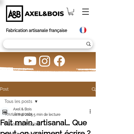
Fabrication artisanale française
Post
Tous les posts
Axel & Bois
Tous les posts
20 mai 2025
5 min de lecture
Fait main, artisanal… Que
Matériel & Matière
peut-on vraiment écrire ?