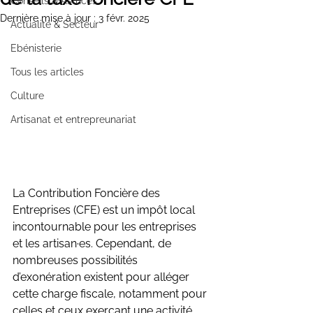
Conseils & Astuces
Dernière mise à jour :
3 févr. 2025
Actualité & Secteur
Ebénisterie
Tous les articles
Culture
Artisanat et entrepreunariat
La Contribution Foncière des 
Entreprises (CFE) est un impôt local 
incontournable pour les entreprises 
et les artisan·es. Cependant, de 
nombreuses possibilités 
d’exonération existent pour alléger 
cette charge fiscale, notamment pour 
celles et ceux exerçant une activité 