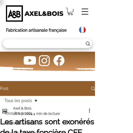
Fabrication artisanale française
Post
Tous les posts
Axel & Bois
Tous les posts
26 nov. 2024
4 min de lecture
Les artisans sont exonérés
Matériel & Matière
de la taxe foncière CFE