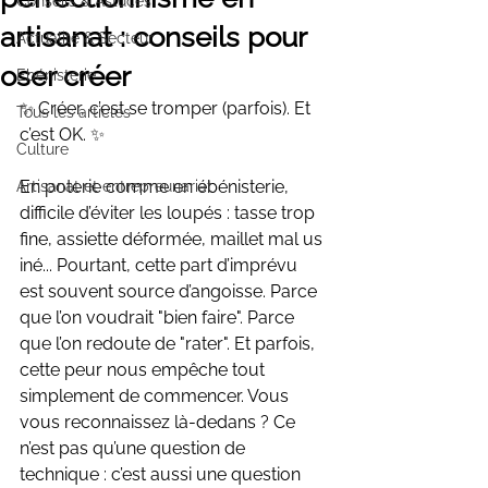
Conseils & Astuces
artisanat : conseils pour
Actualité & Secteur
oser créer
Ebénisterie
✨ Créer, c’est se tromper (parfois). Et 
Tous les articles
c’est OK. ✨
Culture
En poterie comme en ébénisterie, 
Artisanat et entrepreunariat
difficile d’éviter les loupés : tasse trop 
fine, assiette déformée, maillet mal us
iné... Pourtant, cette part d’imprévu 
est souvent source d’angoisse. Parce 
que l’on voudrait "bien faire". Parce 
que l’on redoute de "rater". Et parfois, 
cette peur nous empêche tout 
simplement de commencer. Vous 
vous reconnaissez là-dedans ? Ce 
n’est pas qu’une question de 
technique : c’est aussi une question 