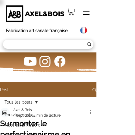
Fabrication artisanale française
Post
Tous les posts
Axel & Bois
Tous les posts
9 sept. 2025
4 min de lecture
Surmonter le
Matériel & Matière
perfectionnisme en