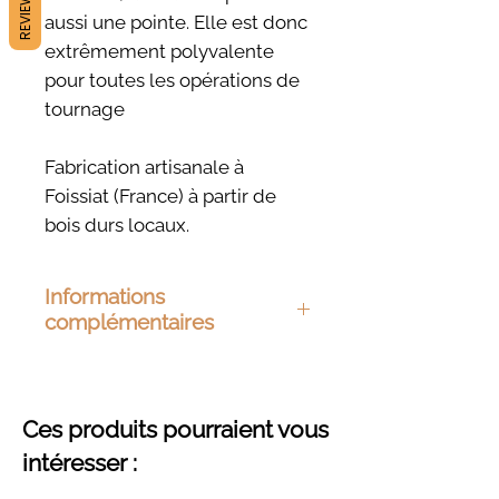
REVIEWS
aussi une pointe. Elle est donc
extrêmement polyvalente
pour toutes les opérations de
tournage
Fabrication artisanale à
Foissiat (France) à partir de
bois durs locaux.
Informations
complémentaires
Dimensions :
130 x 65 mm
Matériau :
Frêne, hêtre,
merisier ou chêne
Ces produits pourraient vous
Finition :
Huile de chanvre
intéresser :
biologique