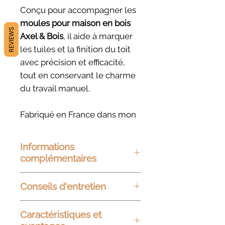
Conçu pour accompagner les
moules pour maison en bois
REVIEWS
Axel & Bois
, il aide à marquer
les tuiles et la finition du toit
avec précision et efficacité,
tout en conservant le charme
du travail manuel.
Fabriqué en France dans mon
atelier à partir de
contreplaqué européen.
Informations
complémentaires
Dimensions :
150 x 15 x 3 mm
Conseils d'entretien
Matériaux
:
Contreplaqué
Finition
:
Huile de chanvre
Vous pouvez les nettoyer à
Caractéristiques et
pure
l'eau claire ou avec un savon