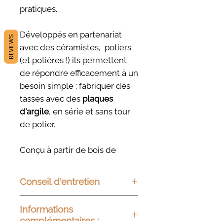
pratiques.
Développés en partenariat
REVIEWS
avec des céramistes, potiers
(et potières !) ils permettent
de répondre efficacement à un
besoin simple : fabriquer des
tasses avec des
plaques
d'argile
, en série et sans tour
de potier.
Conçu à partir de bois de
haute qualité, ce moule est
parfait pour créer des tasses
Conseil d'entretien
uniques et personnalisées. Sa
durabilité et sa finition lisse
Vous pouvez les nettoyer à
Informations
l'eau claire ou avec un savon
assurent une utilisation facile
complémentaires :